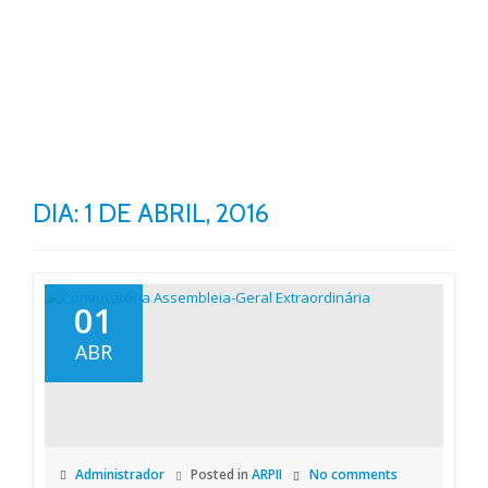
TO
Skip
to
NA
content
DIA: 1 DE ABRIL, 2016
01
ABR
Administrador
Posted in
ARPII
No comments