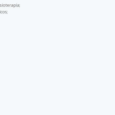
sioterapia;
icos;