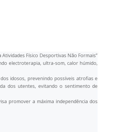
NOTÍCIAS
DOCUMENTOS
CONTATOS
a Atividades Físico Desportivas Não Formais”
ndo electroterapia, ultra-som, calor húmido,
 dos idosos, prevenindo possíveis atrofias e
ida dos utentes, evitando o sentimento de
 e visa promover a máxima independência dos