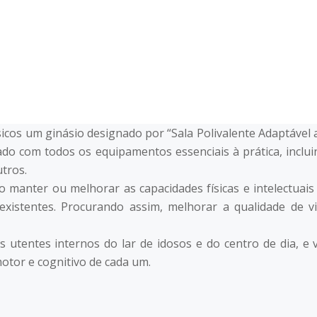
INSTITUIÇÃO
VALÊNCIAS
SERVIÇOS
ATIVIDADES
sicos um ginásio designado por “Sala Polivalente Adaptável 
ado com todos os equipamentos essenciais à prática, inclui
tros.
o manter ou melhorar as capacidades físicas e intelectuais
 existentes. Procurando assim, melhorar a qualidade de v
os utentes internos do lar de idosos e do centro de dia,
otor e cognitivo de cada um.