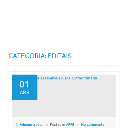
TO
Skip
to
NA
content
CATEGORIA: EDITAIS
01
ABR
Administrador
Posted in
ARPII
No comments