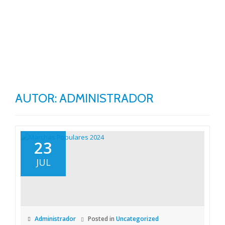
TO
Skip
to
NA
content
AUTOR:
ADMINISTRADOR
23
JUL
Administrador
Posted in
Uncategorized